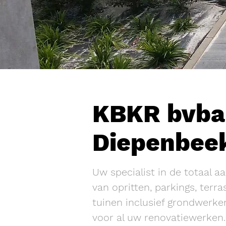
KBKR bvba
Diepenbee
Uw specialist in de totaal a
van opritten, parkings, terra
tuinen inclusief grondwerke
voor al uw renovatiewerken.